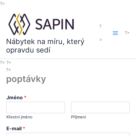
Přeskočit
?>
na
obsah
?
?>
>
Nábytek na míru, který
opravdu sedí
?>
?>
?>
poptávky
Jméno
*
Křestní jméno
Příjmení
J
E-mail
*
m