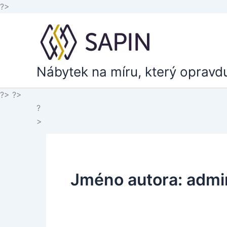
Přeskočit
?>
na
obsah
Nábytek na míru, který opravd
?>
?>
?
>
Jméno autora: admi