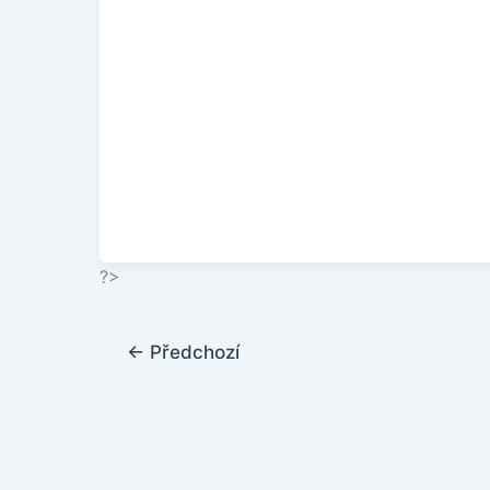
?>
←
Předchozí