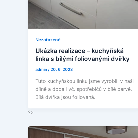
Nezařazené
Ukázka realizace – kuchyňská
linka s bílými foliovanými dvířky
admin
/
20. 6. 2023
Tuto kuchyňskou linku jsme vyrobili v naši
dílně a dodali vč. spotřebičů v bílé barvě.
Bílá dvířka jsou foliovaná.
?>