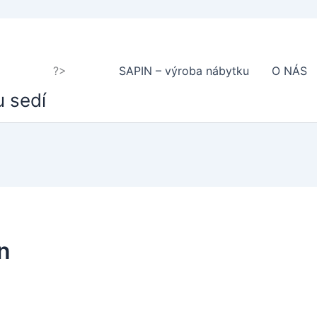
?>
SAPIN – výroba nábytku
O NÁS
u sedí
n