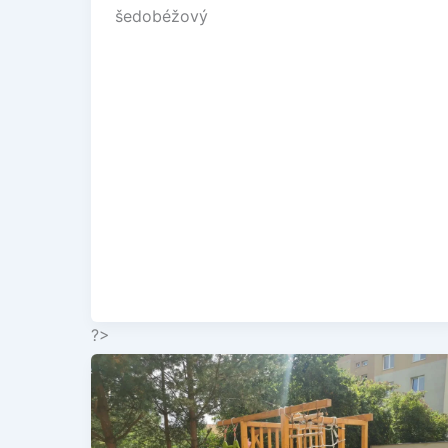
šedobéžový
?>