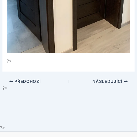
?>
PŘEDCHOZÍ
NÁSLEDUJÍCÍ
?>
?>