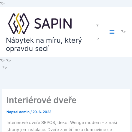
Přeskočit
?>
na
obsah
?
?>
>
Nábytek na míru, který
opravdu sedí
?>
?>
?>
Interiérové dveře
Napsal
admin
/
20. 6. 2023
Interiérové dveře SEPOS, dekor Wenge modern – z naši
strany jen instalace. Dveře zaměříme a domluvíme se