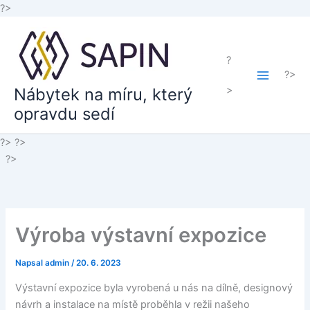
Přeskočit
?>
na
obsah
?
?>
>
Nábytek na míru, který
opravdu sedí
?>
?>
?>
Výroba výstavní expozice
Napsal
admin
/
20. 6. 2023
Výstavní expozice byla vyrobená u nás na dílně, designový
návrh a instalace na místě proběhla v režii našeho